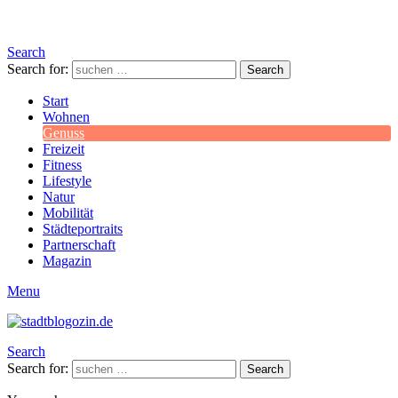
Search
Search for:
Search
Start
Wohnen
Genuss
Freizeit
Fitness
Lifestyle
Natur
Mobilität
Städteportraits
Partnerschaft
Magazin
Menu
Search
Search for:
Search