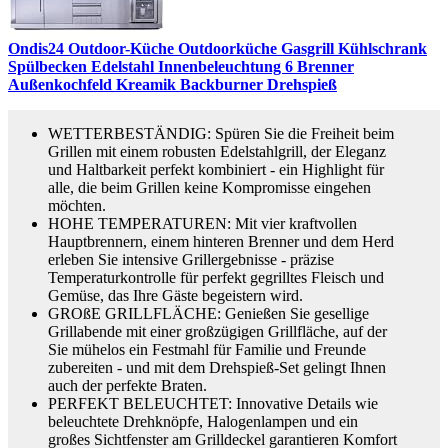
Ondis24 Outdoor-Küche Outdoorküche Gasgrill Kühlschrank
Spülbecken Edelstahl Innenbeleuchtung 6 Brenner
Außenkochfeld Kreamik Backburner Drehspieß
WETTERBESTÄNDIG: Spüren Sie die Freiheit beim
Grillen mit einem robusten Edelstahlgrill, der Eleganz
und Haltbarkeit perfekt kombiniert - ein Highlight für
alle, die beim Grillen keine Kompromisse eingehen
möchten.
HOHE TEMPERATUREN: Mit vier kraftvollen
Hauptbrennern, einem hinteren Brenner und dem Herd
erleben Sie intensive Grillergebnisse - präzise
Temperaturkontrolle für perfekt gegrilltes Fleisch und
Gemüse, das Ihre Gäste begeistern wird.
GROßE GRILLFLÄCHE: Genießen Sie gesellige
Grillabende mit einer großzügigen Grillfläche, auf der
Sie mühelos ein Festmahl für Familie und Freunde
zubereiten - und mit dem Drehspieß-Set gelingt Ihnen
auch der perfekte Braten.
PERFEKT BELEUCHTET: Innovative Details wie
beleuchtete Drehknöpfe, Halogenlampen und ein
großes Sichtfenster am Grilldeckel garantieren Komfort