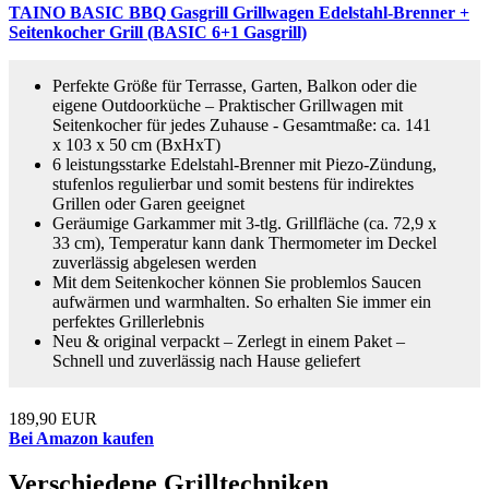
TAINO BASIC BBQ Gasgrill Grillwagen Edelstahl-Brenner +
Seitenkocher Grill (BASIC 6+1 Gasgrill)
Perfekte Größe für Terrasse, Garten, Balkon oder die
eigene Outdoorküche – Praktischer Grillwagen mit
Seitenkocher für jedes Zuhause - Gesamtmaße: ca. 141
x 103 x 50 cm (BxHxT)
6 leistungsstarke Edelstahl-Brenner mit Piezo-Zündung,
stufenlos regulierbar und somit bestens für indirektes
Grillen oder Garen geeignet
Geräumige Garkammer mit 3-tlg. Grillfläche (ca. 72,9 x
33 cm), Temperatur kann dank Thermometer im Deckel
zuverlässig abgelesen werden
Mit dem Seitenkocher können Sie problemlos Saucen
aufwärmen und warmhalten. So erhalten Sie immer ein
perfektes Grillerlebnis
Neu & original verpackt – Zerlegt in einem Paket –
Schnell und zuverlässig nach Hause geliefert
189,90 EUR
Bei Amazon kaufen
Verschiedene Grilltechniken