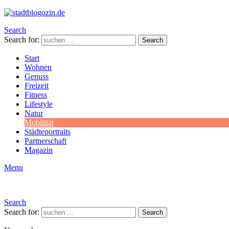
Search
Search for:
Search
Start
Wohnen
Genuss
Freizeit
Fitness
Lifestyle
Natur
Mobilität
Städteportraits
Partnerschaft
Magazin
Menu
Search
Search for:
Search