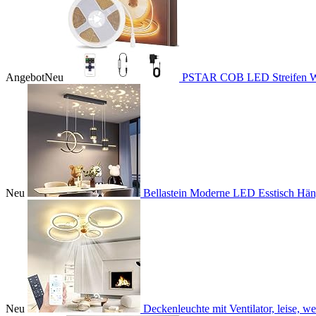
Angebot
Neu
PSTAR COB LED Streifen W
Neu
Bellastein Moderne LED Esstisch Hän
Neu
Deckenleuchte mit Ventilator, leise, wei