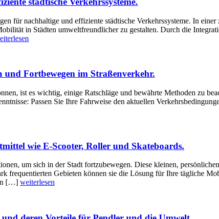
ziente städtische Verkehrssysteme.
 für nachhaltige und effiziente städtische Verkehrssysteme. In einer
lität in Städten umweltfreundlicher zu gestalten. Durch die Integrat
eiterlesen
ren und Fortbewegen im Straßenverkehr.
nnen, ist es wichtig, einige Ratschläge und bewährte Methoden zu be
rkenntnisse: Passen Sie Ihre Fahrweise den aktuellen Verkehrsbedingun
tmittel wie E-Scooter, Roller und Skateboards.
ionen, um sich in der Stadt fortzubewegen. Diese kleinen, persönlichen
k frequentierten Gebieten können sie die Lösung für Ihre tägliche Mobil
hen […]
weiterlesen
und deren Vorteile für Pendler und die Umwelt.