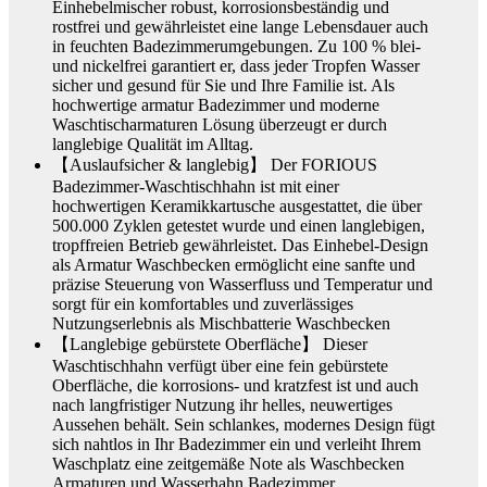
Einhebelmischer robust, korrosionsbeständig und
rostfrei und gewährleistet eine lange Lebensdauer auch
in feuchten Badezimmerumgebungen. Zu 100 % blei-
und nickelfrei garantiert er, dass jeder Tropfen Wasser
sicher und gesund für Sie und Ihre Familie ist. Als
hochwertige armatur Badezimmer und moderne
Waschtischarmaturen Lösung überzeugt er durch
langlebige Qualität im Alltag.
【Auslaufsicher & langlebig】 Der FORIOUS
Badezimmer-Waschtischhahn ist mit einer
hochwertigen Keramikkartusche ausgestattet, die über
500.000 Zyklen getestet wurde und einen langlebigen,
tropffreien Betrieb gewährleistet. Das Einhebel-Design
als Armatur Waschbecken ermöglicht eine sanfte und
präzise Steuerung von Wasserfluss und Temperatur und
sorgt für ein komfortables und zuverlässiges
Nutzungserlebnis als Mischbatterie Waschbecken
【Langlebige gebürstete Oberfläche】 Dieser
Waschtischhahn verfügt über eine fein gebürstete
Oberfläche, die korrosions- und kratzfest ist und auch
nach langfristiger Nutzung ihr helles, neuwertiges
Aussehen behält. Sein schlankes, modernes Design fügt
sich nahtlos in Ihr Badezimmer ein und verleiht Ihrem
Waschplatz eine zeitgemäße Note als Waschbecken
Armaturen und Wasserhahn Badezimmer