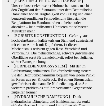
【ELEKTRISCHER HUBMECHANISMUS】
Unser robuster elektrischer Hubmechanismus macht
den Zugriff auf den Stauraum unter dem Bett mühelos.
Dank einer hohen Tragfähigkeit von 600 kg und einer
benutzerfreundlichen Fernbedienung lässt sich die
Bettplattform im Handumdrehen anheben oder
absenken – kein mühsames Hantieren mit schweren
Matratzen mehr.
【ROBUSTE KONSTRUKTION】 Gefertigt aus
hochbelastbarem, kaltgewalztem Stahl und ausgestattet
mit einem Antrieb mit Kupferkern, ist dieser
Mechanismus resistent gegen Rost, Verschleiß und
Verformung. Die mehrschichtige, schwarz galvanisierte
Oberfläche sorgt für Langlebigkeit, selbst bei täglicher,
starker Beanspruchung.
【FERNBEDIENUNGSSYSTEM】 Mit der im
Lieferumfang enthaltenen Funkfernbedienung steuern
Sie den Betthubmechanismus bequem von jedem Punkt
im Raum aus per Knopfdruck. Bei einem Stromausfall
gewährleistet die manuelle Notbedienung, dass Sie
weiterhin problemlos auf Ihre verstauten Gegenstände
zugreifen können.
【HYDRAULISCHE DÄMPFUNG】 Dank
hydraulischer Dämpfung und Einklemmschutz senkt
sich das System langsam und kontrolliert ab. Dies