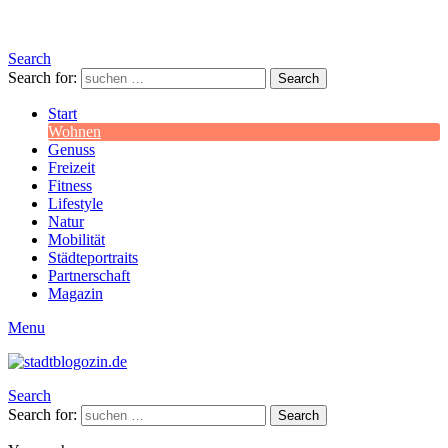
Search
Search for:
Search
Start
Wohnen
Genuss
Freizeit
Fitness
Lifestyle
Natur
Mobilität
Städteportraits
Partnerschaft
Magazin
Menu
Search
Search for:
Search