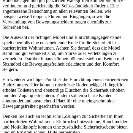
Bodenbelägen und gut platzierten Haltegriffen können Sie Stürze
verhindern und gleichzeitig die Selbstständigkeit fördern. Eine
angemessene Beleuchtung an allen relevanten Stellen, wie
beispielsweise Treppen, Fluren und Eingängen, sowie die
Verwendung von Bewegungsmeldern tragen ebenfalls zur
Sicherheit bei.
Die Auswahl der richtigen Möbel und Einrichtungsgegenstände
spielt ebenfalls eine entscheidende Rolle für die Sicherheit in
barrierefreien Wohnräumen. Achten Sie darauf, dass die Möbel
stabil und gut verankert sind, um Stürze oder Verletzungen zu
vermeiden. Darüber hinaus können höhenverstellbare Betten und
Sitzmöbel die Bewegungsfreiheit erleichtern und den Komfort
steigern.
Ein weiterer wichtiger Punkt ist die Einrichtung eines barrierefreien
Badezimmers. Hier können rutschfeste Bodenbeläge, Haltegriffe,
erhöhte Toiletten und ebenerdige Duschen die Sicherheit erhöhen
und den Zugang erleichtern. Zudem sollten scharfe Kanten
abgerundet und ausreichend Platz für eine uneingeschränkte
Bewegungsfreiheit geschaffen werden.
Denken Sie auch an technische Lösungen zur Sicherheit in Ihren
barrierefreien Wohnräumen. Einbruchschutzsysteme, Rauchmelder
und Notfallknöpfe können eine zusätzliche Sicherheitsebene bieten
und im Ernstfall schnell Hilfe herbeirufen.