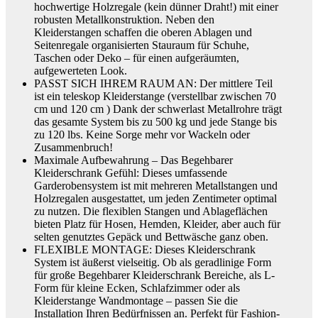
hochwertige Holzregale (kein dünner Draht!) mit einer
robusten Metallkonstruktion. Neben den
Kleiderstangen schaffen die oberen Ablagen und
Seitenregale organisierten Stauraum für Schuhe,
Taschen oder Deko – für einen aufgeräumten,
aufgewerteten Look.
PASST SICH IHREM RAUM AN: Der mittlere Teil
ist ein teleskop Kleiderstange (verstellbar zwischen 70
cm und 120 cm ) Dank der schwerlast Metallrohre trägt
das gesamte System bis zu 500 kg und jede Stange bis
zu 120 lbs. Keine Sorge mehr vor Wackeln oder
Zusammenbruch!
Maximale Aufbewahrung – Das Begehbarer
Kleiderschrank Gefühl: Dieses umfassende
Garderobensystem ist mit mehreren Metallstangen und
Holzregalen ausgestattet, um jeden Zentimeter optimal
zu nutzen. Die flexiblen Stangen und Ablageflächen
bieten Platz für Hosen, Hemden, Kleider, aber auch für
selten genutztes Gepäck und Bettwäsche ganz oben.
FLEXIBLE MONTAGE: Dieses Kleiderschrank
System ist äußerst vielseitig. Ob als geradlinige Form
für große Begehbarer Kleiderschrank Bereiche, als L-
Form für kleine Ecken, Schlafzimmer oder als
Kleiderstange Wandmontage – passen Sie die
Installation Ihren Bedürfnissen an. Perfekt für Fashion-