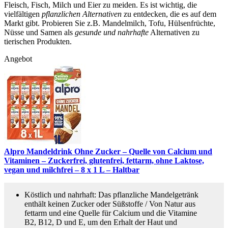
Fleisch, Fisch, Milch und Eier zu meiden. Es ist wichtig, die
vielfältigen
pflanzlichen Alternativen
zu entdecken, die es auf dem
Markt gibt. Probieren Sie z.B. Mandelmilch, Tofu, Hülsenfrüchte,
Nüsse und Samen als
gesunde und nahrhafte
Alternativen zu
tierischen Produkten.
Angebot
Alpro Mandeldrink Ohne Zucker – Quelle von Calcium und
Vitaminen – Zuckerfrei, glutenfrei, fettarm, ohne Laktose,
vegan und milchfrei – 8 x 1 L – Haltbar
Köstlich und nahrhaft: Das pflanzliche Mandelgetränk
enthält keinen Zucker oder Süßstoffe / Von Natur aus
fettarm und eine Quelle für Calcium und die Vitamine
B2, B12, D und E, um den Erhalt der Haut und