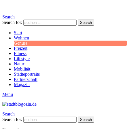
Search
Search for:
Search
Start
Wohnen
Genuss
Freizeit
Fitness
Lifestyle
Natur
Mobilität
Städteportraits
Partnerschaft
Magazin
Menu
Search
Search for:
Search