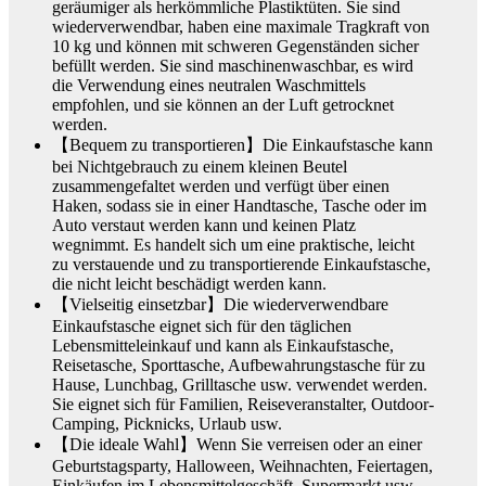
geräumiger als herkömmliche Plastiktüten. Sie sind
wiederverwendbar, haben eine maximale Tragkraft von
10 kg und können mit schweren Gegenständen sicher
befüllt werden. Sie sind maschinenwaschbar, es wird
die Verwendung eines neutralen Waschmittels
empfohlen, und sie können an der Luft getrocknet
werden.
【Bequem zu transportieren】Die Einkaufstasche kann
bei Nichtgebrauch zu einem kleinen Beutel
zusammengefaltet werden und verfügt über einen
Haken, sodass sie in einer Handtasche, Tasche oder im
Auto verstaut werden kann und keinen Platz
wegnimmt. Es handelt sich um eine praktische, leicht
zu verstauende und zu transportierende Einkaufstasche,
die nicht leicht beschädigt werden kann.
【Vielseitig einsetzbar】Die wiederverwendbare
Einkaufstasche eignet sich für den täglichen
Lebensmitteleinkauf und kann als Einkaufstasche,
Reisetasche, Sporttasche, Aufbewahrungstasche für zu
Hause, Lunchbag, Grilltasche usw. verwendet werden.
Sie eignet sich für Familien, Reiseveranstalter, Outdoor-
Camping, Picknicks, Urlaub usw.
【Die ideale Wahl】Wenn Sie verreisen oder an einer
Geburtstagsparty, Halloween, Weihnachten, Feiertagen,
Einkäufen im Lebensmittelgeschäft, Supermarkt usw.