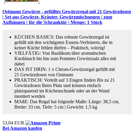
Ostmann Gewürze - gefülltes Gewürzregal mit 21 Gewürzdosen
| Set aus Gewürze, Kräuter, Gewürzmischungen | zum
Aufhängen | für die Schranktür | Menge: 1 Stück
KÜCHEN BASICS: Das robuste Gewürzregal ist
gefüllt mit den wichtigsten Essens-Verfeinern, die in
keiner Küche fehlen dürfen – Praktisch, würzig!
VIELFÄTIG: Von Basilikum über aromatischen
Knoblauch bis hin zum Pommes Gewürzsalz alles mit
dabei
DAS IST DRIN: 1 x Chrom-Gewürzregal gefüllt mit
21 Gewürzdosen von Ostmann
PRAKTISCH: Verteilt auf 3 Etagen finden Bis zu 21
Gewürzdosen Ihren Platz und können einfach
platzsparend im Küchenschrank oder an der Wand
montiert werden
MAßE: Das Regal hat folgende Maße: Länge: 38,5 cm,
Breite: 33 cm, Tiefe: 5 cm | Gewicht: 1,5 kg
53,04 EUR
Bei Amazon kaufen