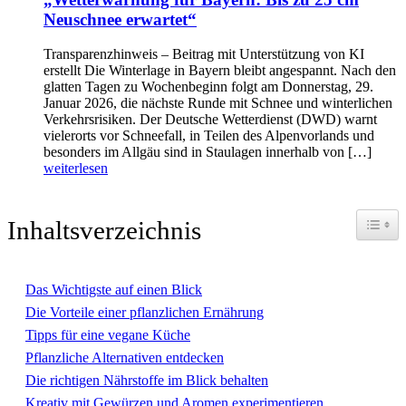
Neuschnee erwartet“
Transparenzhinweis – Beitrag mit Unterstützung von KI
erstellt Die Winterlage in Bayern bleibt angespannt. Nach den
glatten Tagen zu Wochenbeginn folgt am Donnerstag, 29.
Januar 2026, die nächste Runde mit Schnee und winterlichen
Verkehrsrisiken. Der Deutsche Wetterdienst (DWD) warnt
vielerorts vor Schneefall, in Teilen des Alpenvorlands und
besonders im Allgäu sind in Staulagen innerhalb von […]
weiterlesen
Toggle
Inhaltsverzeichnis
Das Wichtigste auf einen Blick
Die Vorteile einer pflanzlichen Ernährung
Tipps für eine vegane Küche
Pflanzliche Alternativen entdecken
Die richtigen Nährstoffe im Blick behalten
Kreativ mit Gewürzen und Aromen experimentieren