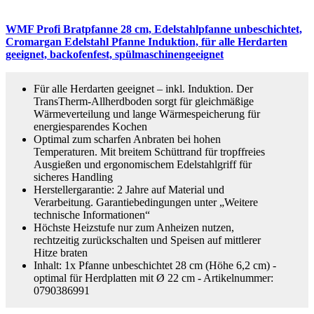
WMF Profi Bratpfanne 28 cm, Edelstahlpfanne unbeschichtet,
Cromargan Edelstahl Pfanne Induktion, für alle Herdarten
geeignet, backofenfest, spülmaschinengeeignet
Für alle Herdarten geeignet – inkl. Induktion. Der
TransTherm‑Allherdboden sorgt für gleichmäßige
Wärmeverteilung und lange Wärmespeicherung für
energiesparendes Kochen
Optimal zum scharfen Anbraten bei hohen
Temperaturen. Mit breitem Schüttrand für tropffreies
Ausgießen und ergonomischem Edelstahlgriff für
sicheres Handling
Herstellergarantie: 2 Jahre auf Material und
Verarbeitung. Garantiebedingungen unter „Weitere
technische Informationen“
Höchste Heizstufe nur zum Anheizen nutzen,
rechtzeitig zurückschalten und Speisen auf mittlerer
Hitze braten
Inhalt: 1x Pfanne unbeschichtet 28 cm (Höhe 6,2 cm) -
optimal für Herdplatten mit Ø 22 cm - Artikelnummer:
0790386991