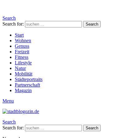
Search
Search for:
Search
Start
Wohnen
Genuss
Freizeit
Fitness
Lifestyle
Natur
Mobilität
Städteportraits
Partnerschaft
Magazin
Menu
Search
Search for:
Search