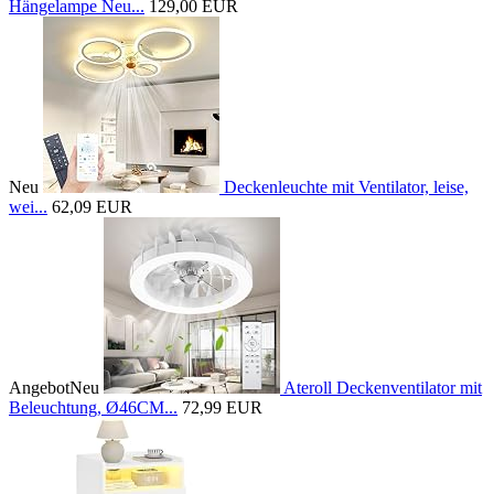
Hängelampe Neu...
129,00 EUR
Neu
Deckenleuchte mit Ventilator, leise,
wei...
62,09 EUR
Angebot
Neu
Ateroll Deckenventilator mit
Beleuchtung, Ø46CM...
72,99 EUR