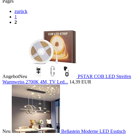
Pages
zurück
1
2
Angebot
Neu
PSTAR COB LED Streifen
Warmweiss 2700K 4M, TV Led...
14,39 EUR
Neu
Bellastein Moderne LED Esstisch