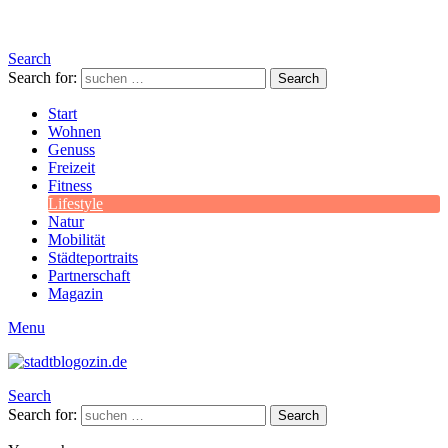
Search
Search for:
Search
Start
Wohnen
Genuss
Freizeit
Fitness
Lifestyle
Natur
Mobilität
Städteportraits
Partnerschaft
Magazin
Menu
Search
Search for:
Search