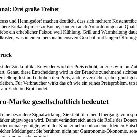
onal: Drei große Treiber
euss und Hennigsdorf machen deutlich, dass sich mehrere Kostentreibe
höhere Einkaufspreise zu Buche, sondern auch Anforderungen an Qualit
riebe ein erheblicher Faktor, weil Kühlung, Grill und Warmhaltung daue
alkosten, was in einem personalintensiven Geschäft mit langen Öffnungs
druck
t der Zielkonflikt: Entweder wird der Preis erhöht, oder es wird an Zu
art. Genau diese Entscheidung wird in der Branche zunehmend sichtba
rstellung fest und erhöhen den Preis, andere versuchen, über günstig
bleiben. Für Verbraucher wirkt das oft wie ein reines Preisproblem, tatsä
 am Ende im Brot landet.
o-Marke gesellschaftlich bedeutet
 eine besondere Signalwirkung. Sie steht für einen Übergang: vom spo
tärker abgewogen wird. Damit verändert sich auch die Rolle des Döner
 Portemonnaie genügte, wird der Kauf zunehmend zu einer kleinen Ents
 solcher Meldungen: Sie berühren nicht nur Gastronomie-Ökonomie, son
urer und unsicherer wird.