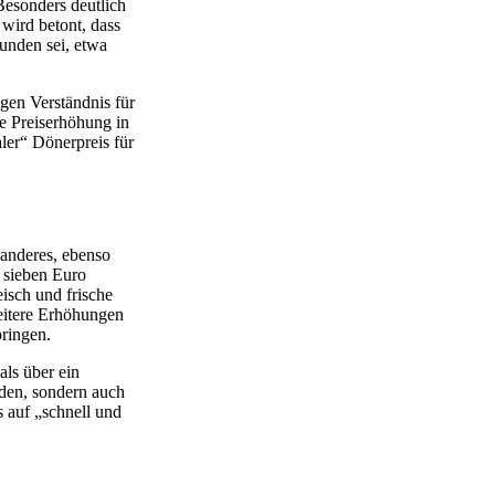
Besonders deutlich
 wird betont, dass
unden sei, etwa
gen Verständnis für
ie Preiserhöhung in
ler“ Dönerpreis für
 anderes, ebenso
f sieben Euro
isch und frische
eitere Erhöhungen
pringen.
als über ein
äden, sondern auch
 auf „schnell und