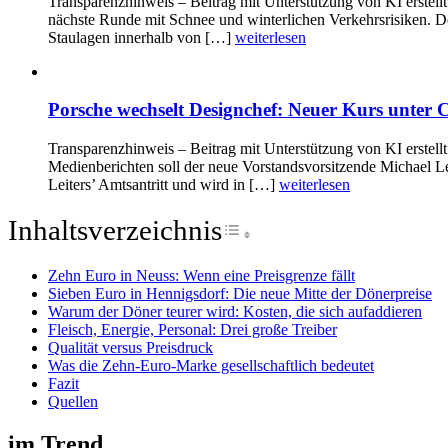
Transparenzhinweis – Beitrag mit Unterstützung von KI erstell
nächste Runde mit Schnee und winterlichen Verkehrsrisiken. De
Staulagen innerhalb von […]
weiterlesen
Porsche wechselt Designchef: Neuer Kurs unter 
Transparenzhinweis – Beitrag mit Unterstützung von KI erstellt
Medienberichten soll der neue Vorstandsvorsitzende Michael L
Leiters’ Amtsantritt und wird in […]
weiterlesen
Inhaltsverzeichnis
Toggle Table of Conte
Zehn Euro in Neuss: Wenn eine Preisgrenze fällt
Sieben Euro in Hennigsdorf: Die neue Mitte der Dönerpreise
Warum der Döner teurer wird: Kosten, die sich aufaddieren
Fleisch, Energie, Personal: Drei große Treiber
Qualität versus Preisdruck
Was die Zehn-Euro-Marke gesellschaftlich bedeutet
Fazit
Quellen
im Trend