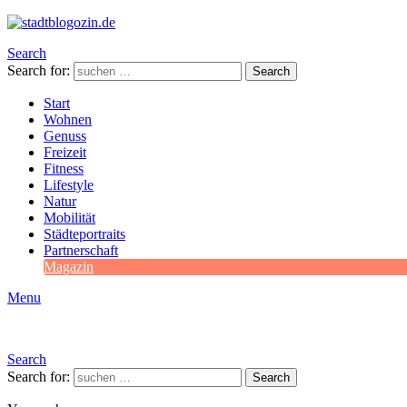
Search
Search for:
Search
Start
Wohnen
Genuss
Freizeit
Fitness
Lifestyle
Natur
Mobilität
Städteportraits
Partnerschaft
Magazin
Menu
Search
Search for:
Search