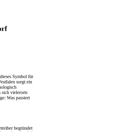
orf
 dieses Symbol für
stfalen sorgt ein
hologisch
sich vielerorts
ge: Was passiert
treiber begründet