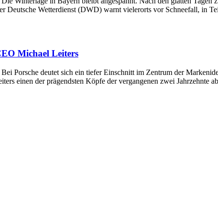
t Die Winterlage in Bayern bleibt angespannt. Nach den glatten Tagen
r Deutsche Wetterdienst (DWD) warnt vielerorts vor Schneefall, in Te
CEO Michael Leiters
 Bei Porsche deutet sich ein tiefer Einschnitt im Zentrum der Markenid
eiters einen der prägendsten Köpfe der vergangenen zwei Jahrzehnte 
nt