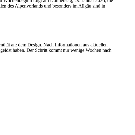
 zu Wochenbeginn folgt am Donnerstag, 29. Januar 2026, die
ilen des Alpenvorlands und besonders im Allgäu sind in
entität an: dem Design. Nach Informationen aus aktuellen
abgelöst haben. Der Schritt kommt nur wenige Wochen nach