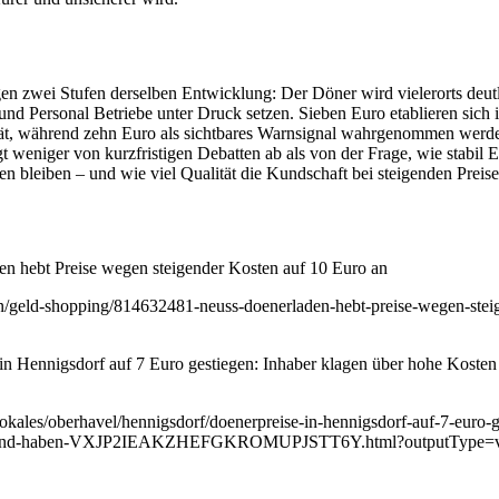
n zwei Stufen derselben Entwicklung: Der Döner wird vielerorts deutli
 und Personal Betriebe unter Druck setzen. Sieben Euro etablieren sich
ät, während zehn Euro als sichtbares Warnsignal wahrgenommen werde
gt weniger von kurzfristigen Debatten ab als von der Frage, wie stabil 
n bleiben – und wie viel Qualität die Kundschaft bei steigenden Preise
en hebt Preise wegen steigender Kosten auf 10 Euro an
n/geld-shopping/814632481-neuss-doenerladen-hebt-preise-wegen-steig
in Hennigsdorf auf 7 Euro gestiegen: Inhaber klagen über hohe Koste
okales/oberhavel/hennigsdorf/doenerpreise-in-hennigsdorf-auf-7-euro-g
en-und-haben-VXJP2IEAKZHEFGKROMUPJSTT6Y.html?outputType=v