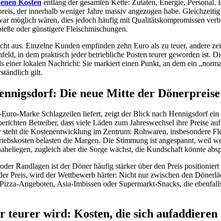
egenen Kosten
entlang der gesamten Kette: Zutaten, Energie, Personal. 
preis, der innerhalb weniger Jahre massiv angezogen habe. Gleichzeitig
war möglich wären, dies jedoch häufig mit Qualitätskompromissen verb
pieße oder günstigere Fleischmischungen.
cht aus. Einzelne Kunden empfinden zehn Euro als zu teuer, andere zei
eld, in dem praktisch jeder betriebliche Posten teurer geworden ist. D
s einer lokalen Nachricht: Sie markiert einen Punkt, an dem ein „norma
ständlich gilt.
ennigsdorf: Die neue Mitte der Dönerpreise
uro-Marke Schlagzeilen liefert, zeigt der Blick nach Hennigsdorf ein
berichten Betreiber, dass viele Läden zum Jahreswechsel ihre Preise au
 steht die Kostenentwicklung im Zentrum: Rohwaren, insbesondere Fle
riebskosten belasten die Margen. Die Stimmung ist angespannt, weil w
 naheliegen, zugleich aber die Sorge wächst, die Kundschaft könnte abs
oder Randlagen ist der Döner häufig stärker über den Preis positioniert 
der Preis, wird der Wettbewerb härter: Nicht nur zwischen den Dönerl
Pizza-Angeboten, Asia-Imbissen oder Supermarkt-Snacks, die ebenfalls
teurer wird: Kosten, die sich aufaddieren