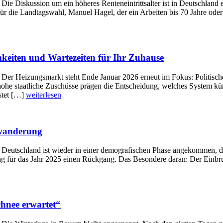
 Die Diskussion um ein höheres Renteneintrittsalter ist in Deutschland
ie Landtagswahl, Manuel Hagel, der ein Arbeiten bis 70 Jahre oder da
hkeiten und Wartezeiten für Ihr Zuhause
t Der Heizungsmarkt steht Ende Januar 2026 erneut im Fokus: Politisc
ohe staatliche Zuschüsse prägen die Entscheidung, welches System kün
stet […]
weiterlesen
uwanderung
t Deutschland ist wieder in einer demografischen Phase angekommen, di
ng für das Jahr 2025 einen Rückgang. Das Besondere daran: Der Einbruch
hnee erwartet“