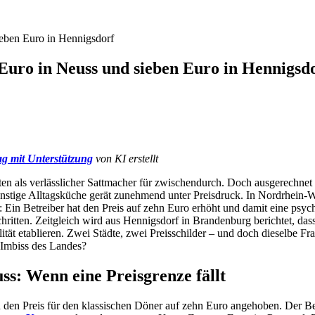
eben Euro in Hennigsdorf
uro in Neuss und sieben Euro in Hennigsd
ag mit Unterstützung
von KI erstellt
nten als verlässlicher Sattmacher für zwischendurch. Doch ausgerechnet
ünstige Alltagsküche gerät zunehmend unter Preisdruck. In Nordrhein-We
: Ein Betreiber hat den Preis auf zehn Euro erhöht und damit eine psyc
itten. Zeitgleich wird aus Hennigsdorf in Brandenburg berichtet, dass 
tät etablieren. Zwei Städte, zwei Preisschilder – und doch dieselbe Fra
 Imbiss des Landes?
ss: Wenn eine Preisgrenze fällt
 den Preis für den klassischen Döner auf zehn Euro angehoben. Der Be