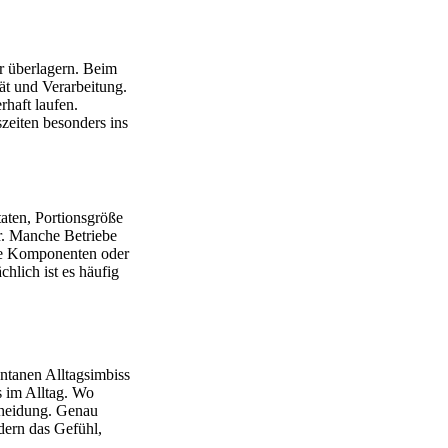
r überlagern. Beim
ät und Verarbeitung.
rhaft laufen.
zeiten besonders ins
taten, Portionsgröße
r. Manche Betriebe
ere Komponenten oder
chlich ist es häufig
ntanen Alltagsimbiss
s im Alltag. Wo
cheidung. Genau
dern das Gefühl,