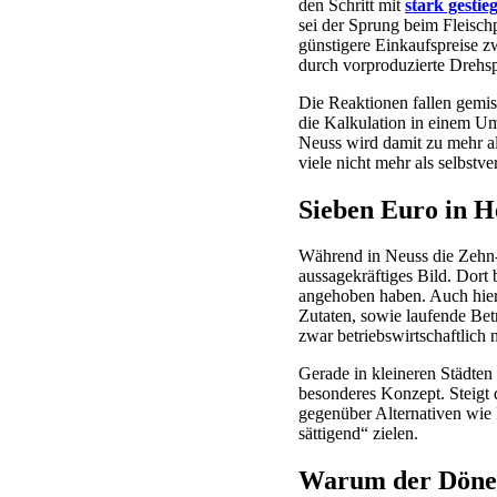
den Schritt mit
stark gesti
sei der Sprung beim Fleisch
günstigere Einkaufspreise z
durch vorproduzierte Drehs
Die Reaktionen fallen gemis
die Kalkulation in einem Umf
Neuss wird damit zu mehr al
viele nicht mehr als selbstver
Sieben Euro in H
Während in Neuss die Zehn-E
aussagekräftiges Bild. Dort 
angehoben haben. Auch hier
Zutaten, sowie laufende Bet
zwar betriebswirtschaftlich
Gerade in kleineren Städten 
besonderes Konzept. Steigt 
gegenüber Alternativen wie 
sättigend“ zielen.
Warum der Döner 