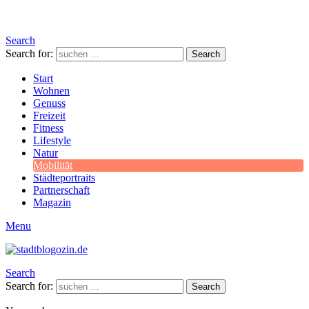
Search
Search for:
Search
Start
Wohnen
Genuss
Freizeit
Fitness
Lifestyle
Natur
Mobilität
Städteportraits
Partnerschaft
Magazin
Menu
Search
Search for:
Search