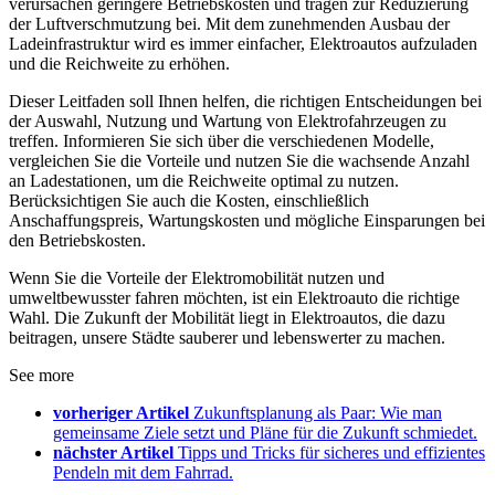
verursachen geringere Betriebskosten und tragen zur Reduzierung
der Luftverschmutzung bei. Mit dem zunehmenden Ausbau der
Ladeinfrastruktur wird es immer einfacher, Elektroautos aufzuladen
und die Reichweite zu erhöhen.
Dieser Leitfaden soll Ihnen helfen, die richtigen Entscheidungen bei
der Auswahl, Nutzung und Wartung von Elektrofahrzeugen zu
treffen. Informieren Sie sich über die verschiedenen Modelle,
vergleichen Sie die Vorteile und nutzen Sie die wachsende Anzahl
an Ladestationen, um die Reichweite optimal zu nutzen.
Berücksichtigen Sie auch die Kosten, einschließlich
Anschaffungspreis, Wartungskosten und mögliche Einsparungen bei
den Betriebskosten.
Wenn Sie die Vorteile der Elektromobilität nutzen und
umweltbewusster fahren möchten, ist ein Elektroauto die richtige
Wahl. Die Zukunft der Mobilität liegt in Elektroautos, die dazu
beitragen, unsere Städte sauberer und lebenswerter zu machen.
See more
vorheriger Artikel
Zukunftsplanung als Paar: Wie man
gemeinsame Ziele setzt und Pläne für die Zukunft schmiedet.
nächster Artikel
Tipps und Tricks für sicheres und effizientes
Pendeln mit dem Fahrrad.