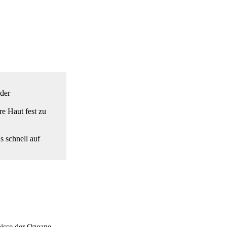
oder
e Haut fest zu
s schnell auf
nisse der Ozeane