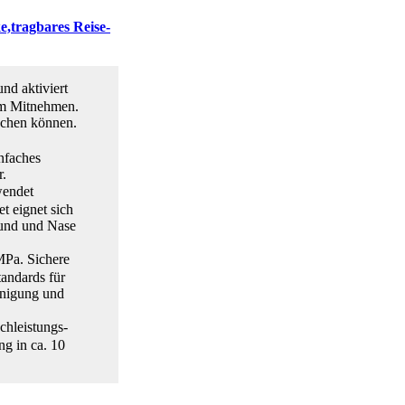
e,tragbares Reise-
nd aktiviert
zum Mitnehmen.
uchen können.
nfaches
r.
wendet
t eignet sich
Mund und Nase
MPa. Sichere
tandards für
inigung und
hleistungs-
ng in ca. 10