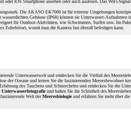
id oder iOS Smartphone ansehen oder auch auslösen. Das WiFi-Signal r
tungsstark. Die AKASO EK7000 ist für extreme Umgebungen konzipie
em wasserdichten Gehäuse (IP68) können sie Unterwasser-Aufnahmen i
eeignet für Outdoor-Aktivitäten, wie Schwimmen, Surfen usw. Im Paket 
liges Zubehörset, womit man die Kamera fast überall befestigen kann.
:
inierende Unterwasserwelt und entdecken Sie die Vielfalt des Meeresleb
isse der Ozeane und lernen Sie die faszinierenden Meeresbewohner ke
e Erfahrung des Tauchens und Schnorchelns und entdecken Sie die Unte
r
Unterwasserfotografie
und halten Sie die Schönheit des Meereslebens
e faszinierende Welt der
Meeresbiologie
und erfahren Sie mehr über die 