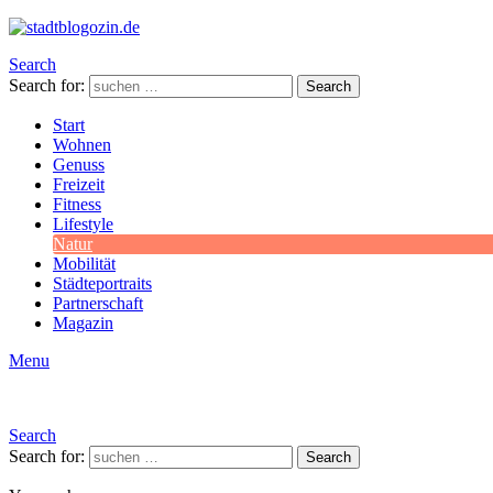
Search
Search for:
Search
Start
Wohnen
Genuss
Freizeit
Fitness
Lifestyle
Natur
Mobilität
Städteportraits
Partnerschaft
Magazin
Menu
Search
Search for:
Search