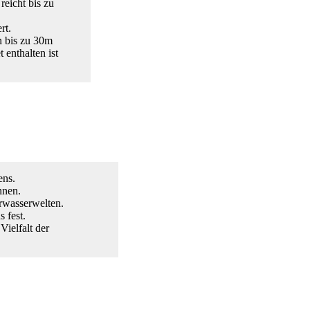
eicht bis zu
rt.
n bis zu 30m
enthalten ist
ens.
nnen.
rwasserwelten.
 fest.
Vielfalt der