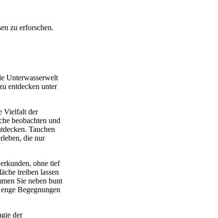
en zu erforschen.
nde Unterwasserwelt
 zu entdecken unter
 Vielfalt der
sche beobachten und
ntdecken. Tauchen
rleben, die nur
 erkunden, ohne tief
äche treiben lassen
immen Sie neben bunt
h enge Begegnungen
agie der