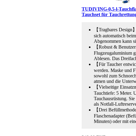
TUDIVING-0,5-l-Tauchflasc
Tauchset für Tauchrettun
【Tragbares Design】Di
sich automatisch bei
Abgenommen kann sie i
【Robust & Benutzerf
Flugzeugaluminium ge
Ablesen. Das Dreifach
【Für Taucher entwick
werden. Maske und Fl
sowohl zum Schnorche
atmen und die Unterw
【Vielseitige Einsatz
Tauchtiefe: 5 Meter. U
Tauchausrüstung. Sie 
als Notfall-Luftreserv
【Drei Befüllmethoden
Flaschenadapter (Befü
Minuten) oder mit ei