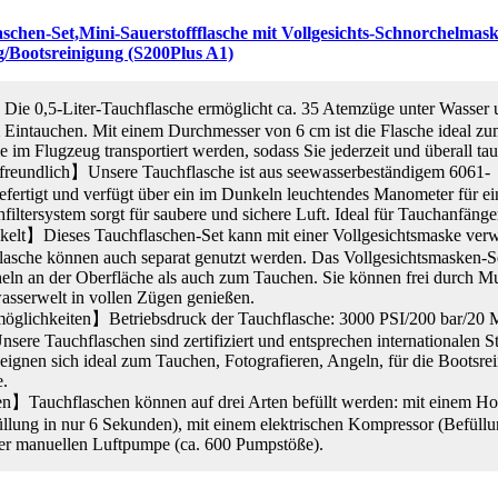
hen-Set,Mini-Sauerstoffflasche mit Vollgesichts-Schnorchelmask
g/Bootsreinigung (S200Plus A1)
e 0,5-Liter-Tauchflasche ermöglicht ca. 35 Atemzüge unter Wasser u
m Eintauchen. Mit einem Durchmesser von 6 cm ist die Flasche ideal 
m Flugzeug transportiert werden, sodass Sie jederzeit und überall ta
reundlich】Unsere Tauchflasche ist aus seewasserbeständigem 6061-
fertigt und verfügt über ein im Dunkeln leuchtendes Manometer für ei
filtersystem sorgt für saubere und sichere Luft. Ideal für Tauchanfänge
elt】Dieses Tauchflaschen-Set kann mit einer Vollgesichtsmaske ver
asche können auch separat genutzt werden. Das Vollgesichtsmasken-Se
ln an der Oberfläche als auch zum Tauchen. Sie können frei durch 
asserwelt in vollen Zügen genießen.
möglichkeiten】Betriebsdruck der Tauchflasche: 3000 PSI/200 bar/20 
nsere Tauchflaschen sind zertifiziert und entsprechen internationalen S
eignen sich ideal zum Tauchen, Fotografieren, Angeln, für die Bootsre
e.
】Tauchflaschen können auf drei Arten befüllt werden: mit einem Hoc
llung in nur 6 Sekunden), mit einem elektrischen Kompressor (Befüllu
ner manuellen Luftpumpe (ca. 600 Pumpstöße).