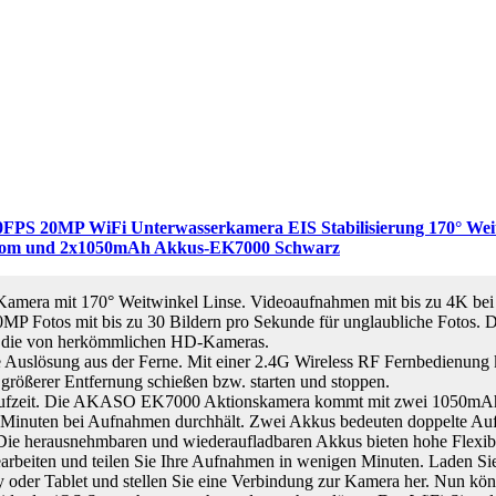
S 20MP WiFi Unterwasserkamera EIS Stabilisierung 170° Wei
oom und 2x1050mAh Akkus-EK7000 Schwarz
amera mit 170° Weitwinkel Linse. Videoaufnahmen mit bis zu 4K bei
0MP Fotos mit bis zu 30 Bildern pro Sekunde für unglaubliche Fotos. 
ie die von herkömmlichen HD-Kameras.
e Auslösung aus der Ferne. Mit einer 2.4G Wireless RF Fernbedienung
größerer Entfernung schießen bzw. starten und stoppen.
elaufzeit. Die AKASO EK7000 Aktionskamera kommt mit zwei 1050mAh
 Minuten bei Aufnahmen durchhält. Zwei Akkus bedeuten doppelte Au
Die herausnehmbaren und wiederaufladbaren Akkus bieten hohe Flexibil
arbeiten und teilen Sie Ihre Aufnahmen in wenigen Minuten. Laden Sie
 oder Tablet und stellen Sie eine Verbindung zur Kamera her. Nun kön