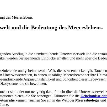
tung des Meereslebens.
rwelt und die Bedeutung des Meereslebens.
enden Ausflug in die atemberaubende Unterwasserwelt und die erstaunl
tikel werden Sie spannende Einblicke erhalten und mehr über die Bede
szinierende und geheimnisvolle Welt, die es zu entdecken gilt. Tauchen
nden Unterwasserwelten, in denen unzählige Meeresbewohner ihre Heima
 beeindruckende Anpassungsfähigkeit und Schönheit dieser Lebewesen 
n Ökosysteme, die sie bewohnen.
aucher sind oder nur neugierig darauf, mehr über die Unterwasserwelt z
rmationen bieten, die Sie benötigen. Erkunden Sie die
Geheimnisse de
otografie
kennen, tauchen Sie ein in die Welt der
Meeresbiologie
und 
räume.