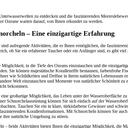
 Unterwasserwelten zu entdecken und die faszinierenden Meereslebewes
der Ozeane warten darauf, von Ihnen erkundet zu werden.
orcheln – Eine einzigartige Erfahrung
sind aufregende Aktivitäten, die es Ihnen ermöglichen, die fasziniere
ich, ob Sie ein erfahrener Taucher oder ein Anfänger sind, es gibt viel
Möglichkeit, in die Tiefe des Ozeans einzutauchen und die einzigartige
en. Sie können majestätische Korallenriffe bestaunen, farbenfrohe Fi
ohner wie Schildkröten und Delfine in ihrem natürlichen Lebensraum e
e andere Welt einzutauchen und Momente von natürlicher Schönheit zu e
icht bekommen.
 eine großartige Möglichkeit, das Leben unter der Wasseroberfläche zu
ner Schnorchelausrüstung können Sie sich einfach auf der Wasseroberfl
obachten. Tauchen Sie ein in klare, türkisfarbene Gewässer und schw
faszinierenden Korallenformationen. Mit Schnorcheln können Sie auc
e ihre natürliche Umgebung zu stören.
 – beide Aktivitäten bieten Ihnen die einzigartige Möglichkeit, die M