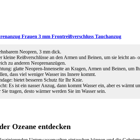
renanzug Frauen 3 mm Frontreißverschluss Tauchanzug
-dehnbarem Neopren, 3 mm dick.
er kleine Reißverschlüsse an den Armen und Beinen, um sie leicht an- 
eich zu anderen Neoprenanzügen.
htung: glatte Neopren-Innenseite an Kragen, Armen und Beinen, um Ihr
ellen, dass viel weniger Wasser ins Innere kommt.
ndage: bietet besseren Schutz für Ihr Knie.
ht: Es ist ein nasser Anzug, dann kommt Wasser ein, aber es wärmt un
r Sie tragen, desto wärmer werden Sie im Wasser sein.
 der Ozeane entdecken
e faszinierenden Unterwasserwelten eintauchen können und die Geheim