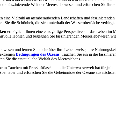
n die faszinierende Welt der Meereslebewesen und erforschen Sie ihre e
en eine Vielzahl an atemberaubenden Landschaften und faszinierende
n Sie die Schönheit, die sich unterhalb der Wasseroberfläche verbirgt.
cken
ermöglicht Ihnen eine einzigartige Perspektive auf das Leben im 
mnisvolle Höhlen und begegnen Sie faszinierenden Meereslebewesen wie
bewesen und lernen Sie mehr über ihre Lebensweise, ihre Nahrungsket
 extremen
Bedingungen des Ozeans
. Tauchen Sie ein in die fasziniere
n Sie die erstaunliche Vielfalt des Meereslebens.
im Tauchen mit Pressluftflaschen – die Unterwasserwelt hat für jeden 
Abenteuer und erforschen Sie die Geheimnisse der Ozeane aus nächste