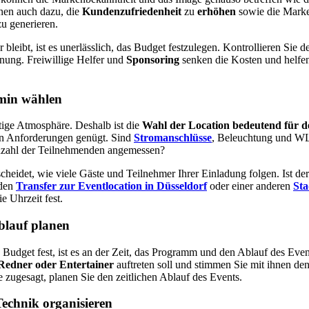
nen auch dazu, die
Kundenzufriedenheit
zu
erhöhen
sowie die Marke
u generieren.
 bleibt, ist es unerlässlich, das Budget festzulegen. Kontrollieren Sie d
nung. Freiwillige Helfer und
Sponsoring
senken die Kosten und helfen
min wählen
htige Atmosphäre. Deshalb ist die
Wahl der Location bedeutend für d
hen Anforderungen genügt. Sind
Stromanschlüsse
, Beleuchtung und W
Anzahl der Teilnehmenden angemessen?
cheidet, wie viele Gäste und Teilnehmer Ihrer Einladung folgen. Ist der
 den
Transfer zur Eventlocation in Düsseldorf
oder einer anderen
Sta
e Uhrzeit fest.
lauf planen
 Budget fest, ist es an der Zeit, das Programm und den Ablauf des Eve
Redner oder Entertainer
auftreten soll und stimmen Sie mit ihnen de
 zugesagt, planen Sie den zeitlichen Ablauf des Events.
Technik organisieren