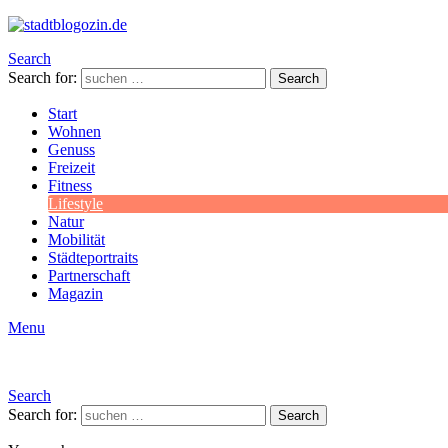
Search
Search for:
Search
Start
Wohnen
Genuss
Freizeit
Fitness
Lifestyle
Natur
Mobilität
Städteportraits
Partnerschaft
Magazin
Menu
Search
Search for:
Search