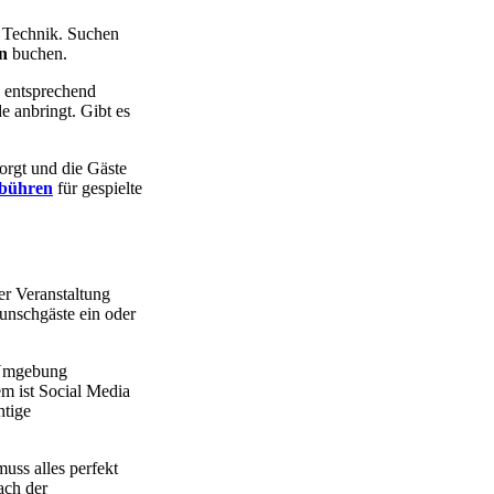
e Technik. Suchen
n
buchen.
 entsprechend
e anbringt. Gibt es
orgt und die Gäste
bühren
für gespielte
er Veranstaltung
unschgäste ein oder
n Umgebung
m ist Social Media
htige
uss alles perfekt
ach der