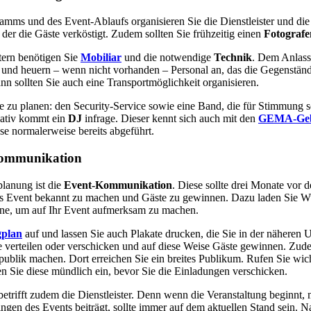
mms und des Event-Ablaufs organisieren Sie die Dienstleister und di
, der die Gäste verköstigt. Zudem sollten Sie frühzeitig einen
Fotografe
stern benötigen Sie
Mobiliar
und die notwendige
Technik
. Dem Anlass
n und heuern – wenn nicht vorhanden – Personal an, das die Gegenständ
nn sollten Sie auch eine Transportmöglichkeit organisieren.
ge zu planen: den Security-Service sowie eine Band, die für Stimmung s
nativ kommt ein
DJ
infrage. Dieser kennt sich auch mit den
GEMA-Ge
se normalerweise bereits abgeführt.
ommunikation
planung ist die
Event-Kommunikation
. Diese sollte drei Monate vor d
das Event bekannt zu machen und Gäste zu gewinnen. Dazu laden Sie W
ne, um auf Ihr Event aufmerksam zu machen.
gplan
auf und lassen Sie auch Plakate drucken, die Sie in der nähere
 verteilen oder verschicken und auf diese Weise Gäste gewinnen. Zude
 publik machen. Dort erreichen Sie ein breites Publikum. Rufen Sie wic
en Sie diese mündlich ein, bevor Sie die Einladungen verschicken.
rifft zudem die Dienstleister. Denn wenn die Veranstaltung beginnt, m
ngen des Events beiträgt, sollte immer auf dem aktuellen Stand sein. N