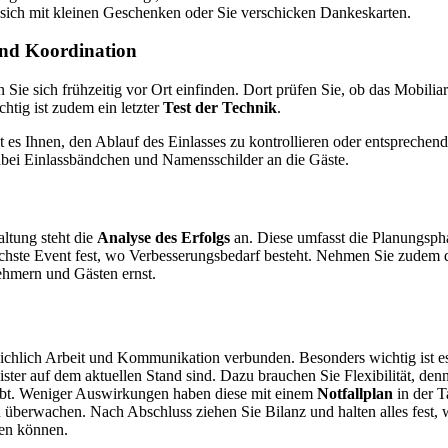
sich mit kleinen Geschenken oder Sie verschicken Dankeskarten.
und Koordination
 Sie sich frühzeitig vor Ort einfinden. Dort prüfen Sie, ob das Mobilia
chtig ist zudem ein letzter
Test der Technik
.
gt es Ihnen, den Ablauf des Einlasses zu kontrollieren oder entsprechen
dabei Einlassbändchen und Namensschilder an die Gäste.
ltung steht die
Analyse des Erfolgs
an. Diese umfasst die Planungsph
nächste Event fest, wo Verbesserungsbedarf besteht. Nehmen Sie zudem
ehmern und Gästen ernst.
eichlich Arbeit und Kommunikation verbunden. Besonders wichtig ist es,
ister auf dem aktuellen Stand sind. Dazu brauchen Sie Flexibilität, de
ibt. Weniger Auswirkungen haben diese mit einem
Notfallplan
in der T
 überwachen. Nach Abschluss ziehen Sie Bilanz und halten alles fest, 
en können.