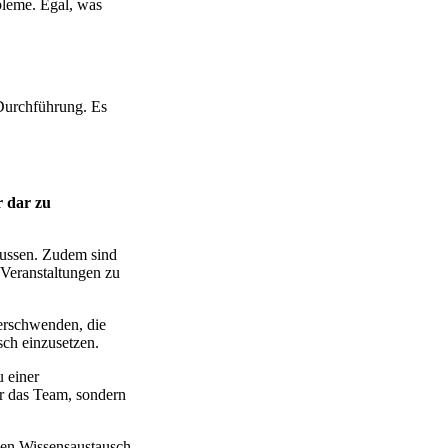
obleme. Egal, was
r Durchführung. Es
r dar zu
flussen. Zudem sind
 Veranstaltungen zu
verschwenden, die
sch einzusetzen.
u einer
r das Team, sondern
den Wissensaustausch