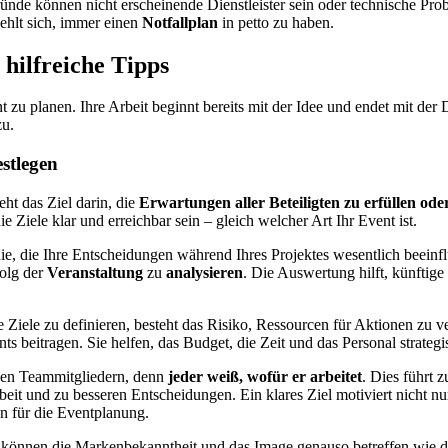
Gründe können nicht erscheinende Dienstleister sein oder technische Pr
hlt sich, immer einen
Notfallplan
in petto zu haben.
 hilfreiche Tipps
nt zu planen. Ihre Arbeit beginnt bereits mit der Idee und endet mit de
zu.
estlegen
ht das Ziel darin, die
Erwartungen aller Beteiligten zu erfüllen ode
die Ziele klar und erreichbar sein – gleich welcher Art Ihr Event ist.
inie, die Ihre Entscheidungen während Ihres Projektes wesentlich beein
folg der
Veranstaltung
zu
analysieren
. Die Auswertung hilft, künftige
e Ziele zu definieren, besteht das Risiko, Ressourcen für Aktionen zu 
s beitragen. Sie helfen, das Budget, die Zeit und das Personal strategi
 den Teammitgliedern, denn
jeder weiß, wofür er arbeitet
. Dies führt z
t und zu besseren Entscheidungen. Ein klares Ziel motiviert nicht nu
en für die Eventplanung.
s können die Markenbekanntheit und das Image genauso betreffen wie 