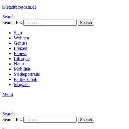
Search
Search for:
Search
Start
Wohnen
Genuss
Freizeit
Fitness
Lifestyle
Natur
Mobilität
Städteportraits
Partnerschaft
Magazin
Menu
Search
Search for:
Search