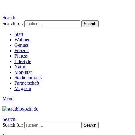
Search
Search for:
Search
Start
Wohnen
Genuss
Freizeit
Fitness
Lifestyle
Natur
Mobilität
Städteportraits
Partnerschaft
Magazin
Menu
Search
Search for:
Search