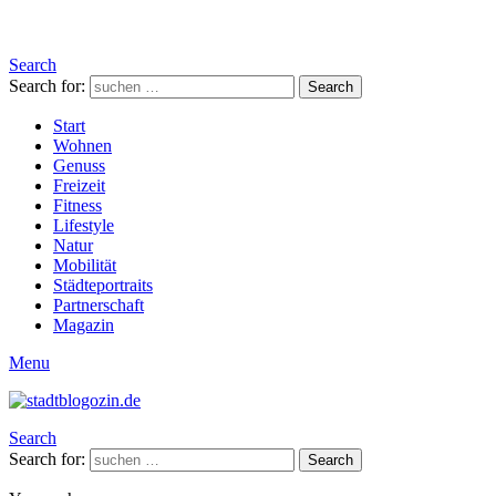
Search
Search for:
Search
Start
Wohnen
Genuss
Freizeit
Fitness
Lifestyle
Natur
Mobilität
Städteportraits
Partnerschaft
Magazin
Menu
Search
Search for:
Search