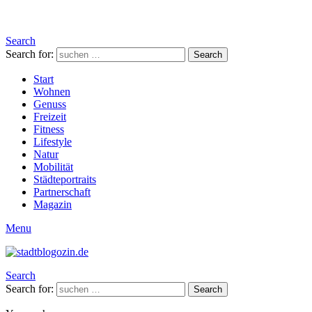
Search
Search for:
Search
Start
Wohnen
Genuss
Freizeit
Fitness
Lifestyle
Natur
Mobilität
Städteportraits
Partnerschaft
Magazin
Menu
Search
Search for:
Search