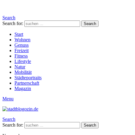
Search
Search for:
Search
Start
Wohnen
Genuss
Freizeit
Fitness
Lifestyle
Natur
Mobilität
Städteportraits
Partnerschaft
Magazin
Menu
Search
Search for:
Search