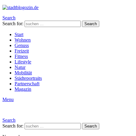
Search
Search for:
Search
Start
Wohnen
Genuss
Freizeit
Fitness
Lifestyle
Natur
Mobilität
Städteportraits
Partnerschaft
Magazin
Menu
Search
Search for:
Search