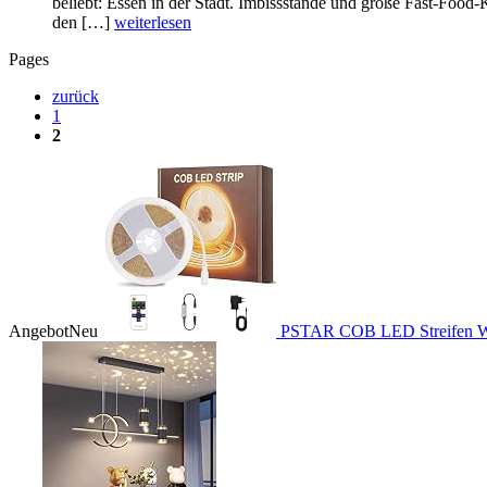
beliebt: Essen in der Stadt. Imbissstände und große Fast-Food
den […]
weiterlesen
Pages
zurück
1
2
Angebot
Neu
PSTAR COB LED Streifen W