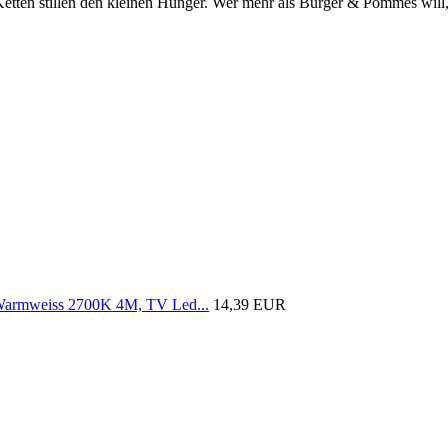
-Ketten stillen den kleinen Hunger. Wer mehr als Burger & Pommes will,
armweiss 2700K 4M, TV Led...
14,39 EUR