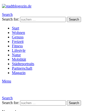
Search
Search for:
Search
Start
Wohnen
Genuss
Freizeit
Fitness
Lifestyle
Natur
Mobilität
Städteportraits
Partnerschaft
Magazin
Menu
Search
Search for:
Search