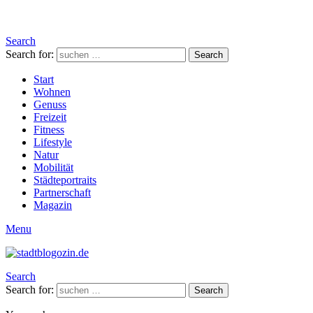
Search
Search for:
Search
Start
Wohnen
Genuss
Freizeit
Fitness
Lifestyle
Natur
Mobilität
Städteportraits
Partnerschaft
Magazin
Menu
Search
Search for:
Search