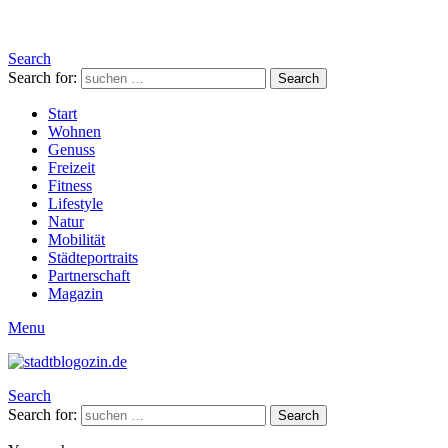
Search
Search for:
Search
Start
Wohnen
Genuss
Freizeit
Fitness
Lifestyle
Natur
Mobilität
Städteportraits
Partnerschaft
Magazin
Menu
Search
Search for:
Search