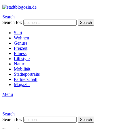
Search
Search for:
Search
Start
Wohnen
Genuss
Freizeit
Fitness
Lifestyle
Natur
Mobilität
Städteportraits
Partnerschaft
Magazin
Menu
Search
Search for:
Search