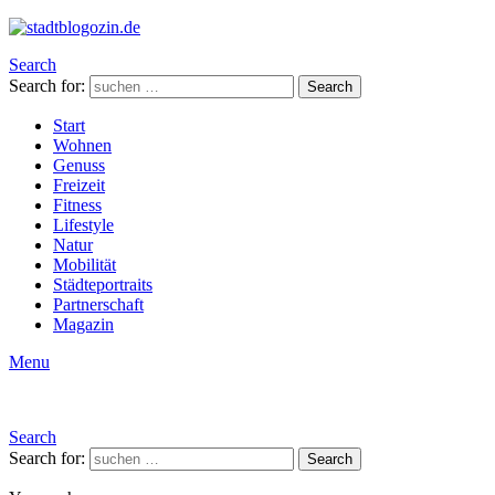
Search
Search for:
Search
Start
Wohnen
Genuss
Freizeit
Fitness
Lifestyle
Natur
Mobilität
Städteportraits
Partnerschaft
Magazin
Menu
Search
Search for:
Search