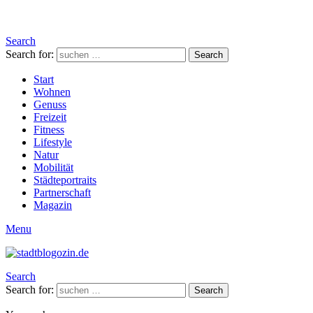
Search
Search for:
Search
Start
Wohnen
Genuss
Freizeit
Fitness
Lifestyle
Natur
Mobilität
Städteportraits
Partnerschaft
Magazin
Menu
Search
Search for:
Search