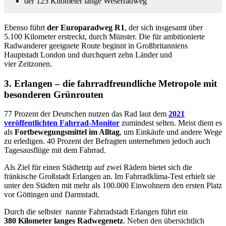
der 125 Kilometer lange Weserradweg
Ebenso führt
der Europaradweg R1
, der sich insgesamt über
5.100 Kilometer erstreckt, durch Münster. Die für ambitionierte
Radwanderer geeignete Route beginnt in Großbritanniens
Hauptstadt London und durchquert zehn Länder und
vier Zeitzonen.
3. Erlangen – die fahrradfreundliche Metropole mit
besonderen Grünrouten
77 Prozent der Deutschen nutzen das Rad laut dem
2021
veröffentlichten Fahrrad-Monitor
zumindest selten. Meist dient es
als
Fortbewegungsmittel im Alltag
, um Einkäufe und andere Wege
zu erledigen. 40 Prozent der Befragten unternehmen jedoch auch
Tagesausflüge mit dem Fahrrad.
Als Ziel für einen Städtetrip auf zwei Rädern bietet sich die
fränkische Großstadt Erlangen an. Im Fahrradklima-Test erhielt sie
unter den Städten mit mehr als 100.000 Einwohnern den ersten Platz
vor Göttingen und Darmstadt.
Durch die selbster nannte Fahrradstadt Erlangen führt ein
380 Kilometer langes Radwegenetz
. Neben den übersichtlich