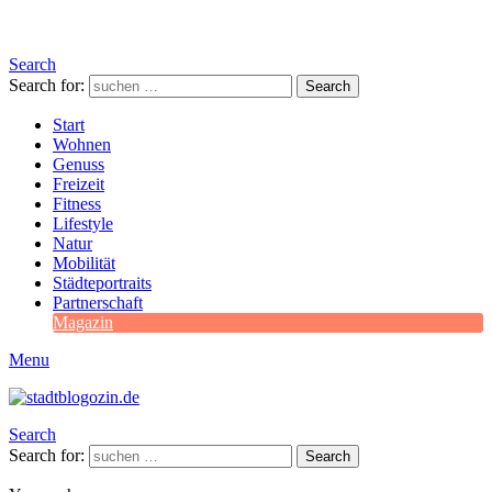
Search
Search for:
Search
Start
Wohnen
Genuss
Freizeit
Fitness
Lifestyle
Natur
Mobilität
Städteportraits
Partnerschaft
Magazin
Menu
Search
Search for:
Search