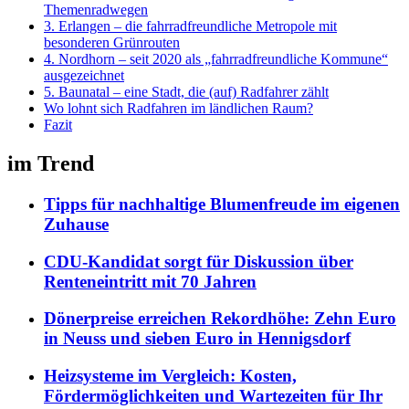
Themenradwegen
3. Erlangen – die fahrradfreundliche Metropole mit
besonderen Grünrouten
4. Nordhorn – seit 2020 als „fahrradfreundliche Kommune“
ausgezeichnet
5. Baunatal – eine Stadt, die (auf) Radfahrer zählt
Wo lohnt sich Radfahren im ländlichen Raum?
Fazit
im Trend
Tipps für nachhaltige Blumenfreude im eigenen
Zuhause
CDU-Kandidat sorgt für Diskussion über
Renteneintritt mit 70 Jahren
Dönerpreise erreichen Rekordhöhe: Zehn Euro
in Neuss und sieben Euro in Hennigsdorf
Heizsysteme im Vergleich: Kosten,
Fördermöglichkeiten und Wartezeiten für Ihr