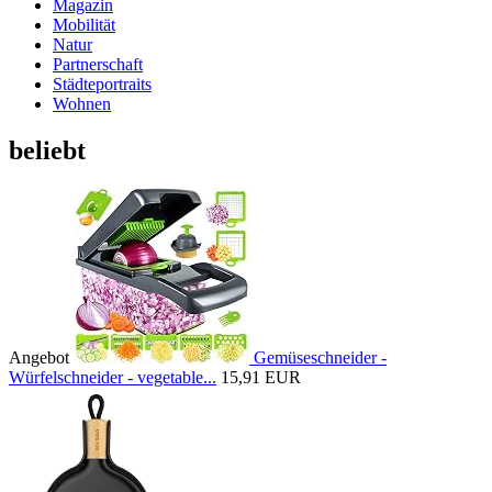
Magazin
Mobilität
Natur
Partnerschaft
Städteportraits
Wohnen
beliebt
Angebot
Gemüseschneider -
Würfelschneider - vegetable...
15,91 EUR