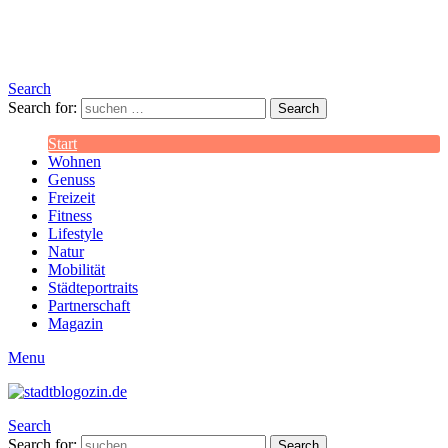
Search
Search for:
Search
Start
Wohnen
Genuss
Freizeit
Fitness
Lifestyle
Natur
Mobilität
Städteportraits
Partnerschaft
Magazin
Menu
Search
Search for:
Search