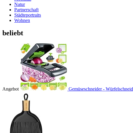
Natur
Partnerschaft
Städteportraits
Wohnen
beliebt
Angebot
Gemüseschneider - Würfelschneider