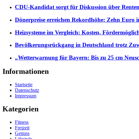
CDU-Kandidat sorgt für Diskussion über Rentene
Dönerpreise erreichen Rekordhöhe: Zehn Euro i
Heizsysteme im Vergleich: Kosten, Fördermöglic
Bevölkerungsrückgang in Deutschland trotz Z
„Wetterwarnung für Bayern: Bis zu 25 cm Neusc
Informationen
Startseite
Datenschutz
Impressum
Kategorien
Fitness
Freizeit
Genuss
Lifestyle