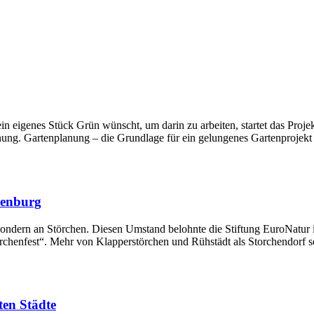
ein eigenes Stück Grün wünscht, um darin zu arbeiten, startet das Proje
anung. Gartenplanung – die Grundlage für ein gelungenes Gartenprojek
denburg
, sondern an Störchen. Diesen Umstand belohnte die Stiftung EuroNatu
torchenfest“. Mehr von Klapperstörchen und Rühstädt als Storchendorf so
ten Städte