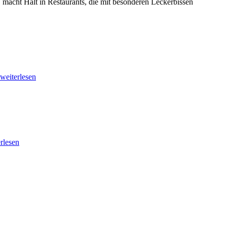
 macht Halt in Restaurants, die mit besonderen Leckerbissen
weiterlesen
rlesen