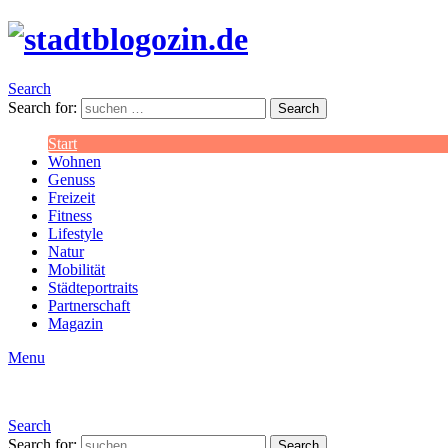
Search
Search for:
Search
Start
Wohnen
Genuss
Freizeit
Fitness
Lifestyle
Natur
Mobilität
Städteportraits
Partnerschaft
Magazin
Menu
Search
Search for:
Search