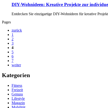
DIY-Wohnideen: Kreative Projekte zur individu
Entdecken Sie einzigartige DIY-Wohnideen für kreative Projekte
Pages
zurück
1
2
3
4
5
6
7
weiter
Kategorien
Fitness
Freizeit
Genuss
Lifestyle
Magazin
Mobilität